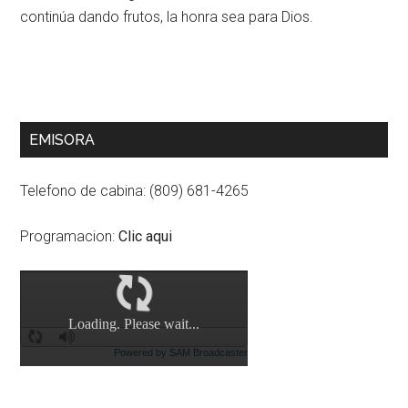
continúa dando frutos, la honra sea para Dios.
Primary
EMISORA
Sidebar
Telefono de cabina: (809) 681-4265
Programacion:
Clic aqui