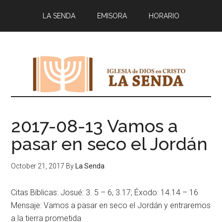
Main
Skip
Skip
LA SENDA
EMISORA
HORARIO
to
to
navigation
content
primary
sidebar
2017-08-13 Vamos a
pasar en seco el Jordán
October 21, 2017
By
La Senda
Citas Bíblicas: Josué: 3. 5 – 6, 3.17; Éxodo: 14.14 – 16
Mensaje: Vamos a pasar en seco el Jordán y entraremos
a la tierra prometida